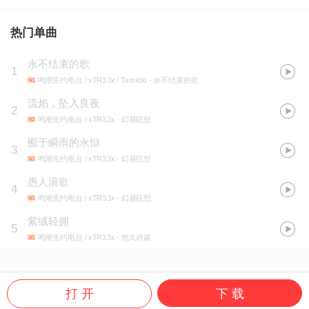
热门单曲
永不结束的歌
1
鸣潮先约电台 / xTR33x / Tarokiki
- 永不结束的歌
流焰，坠入良夜
2
鸣潮先约电台 / xTR33x
- 幻昼狂想
囿于瞬雨的永恒
3
鸣潮先约电台 / xTR33x
- 幻昼狂想
愚人浪歌
4
鸣潮先约电台 / xTR33x
- 幻昼狂想
紫绒轻拥
5
鸣潮先约电台 / xTR33x
- 悠久诗篇
打 开
下 载