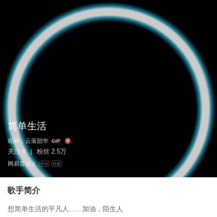
简单生活
昵称：
云落韶华
关注
9
粉丝
2.5万
|
网易音乐人
作词
作曲
歌手简介
想简单生活的平凡人.......加油，陌生人