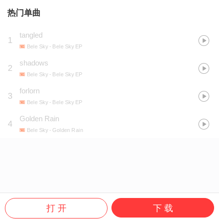
热门单曲
tangled
1
Bele Sky
- Bele Sky EP
shadows
2
Bele Sky
- Bele Sky EP
forlorn
3
Bele Sky
- Bele Sky EP
Golden Rain
4
Bele Sky
- Golden Rain
打 开
下 载