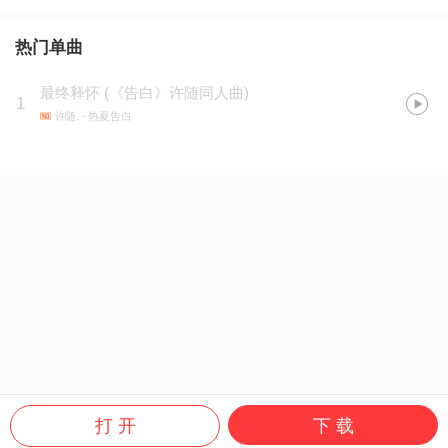
热门单曲
最终释怀
(
《告白》许随同人曲
)
1
许随.
- 热夏告白
打 开
下 载