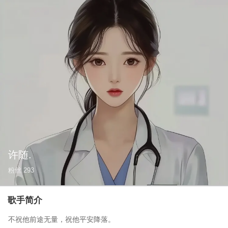
许随.
粉丝
293
歌手简介
不祝他前途无量，祝他平安降落。