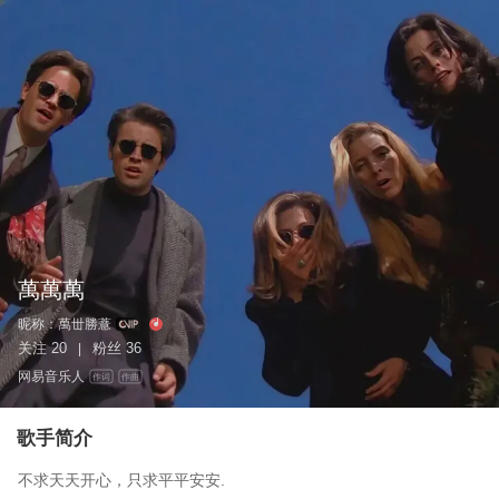
萬萬萬
昵称：
萬丗勝薏
关注
20
粉丝
36
|
网易音乐人
作词
作曲
歌手简介
不求天天开心，只求平平安安.