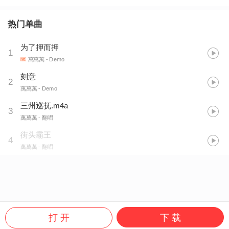
热门单曲
为了押而押
1
萬萬萬
- Demo
刻意
2
萬萬萬
- Demo
三州巡抚.m4a
3
萬萬萬
- 翻唱
街头霸王
4
萬萬萬
- 翻唱
打 开
下 载