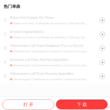
热门单曲
Ritmo Del Estado De Flotar
1
Nadar en el cielo / Caminante de ensueños / Chill-Hop Hip-Hop suave
- Hip Ho
Groove Ingravitatorio
2
Nadar en el cielo / Caminante de ensueños / Chill-Hop Hip-Hop suave
- Hip Ho
Vibraciones Lofi Para Relajarse Por La Noche
3
Dormir Ayuda / Caminante de ensueños / Ciencia de la cascada
- Música Lofi 
Armonía Lofi Para Noches Apacibles
4
Dormir Ayuda / Caminante de ensueños / Ciencia de la cascada
- Música Lofi 
Vibraciones Lofi Para Noches Apacibles
5
Dormir Ayuda / Caminante de ensueños / Ciencia de la cascada
- Música Lofi 
打 开
下 载