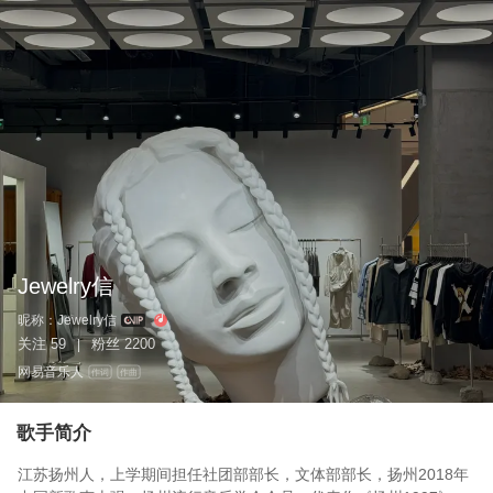
Jewelry信
昵称：
Jewelry信
关注
59
粉丝
2200
|
网易音乐人
作词
作曲
歌手简介
江苏扬州人，上学期间担任社团部部长，文体部部长，扬州2018年