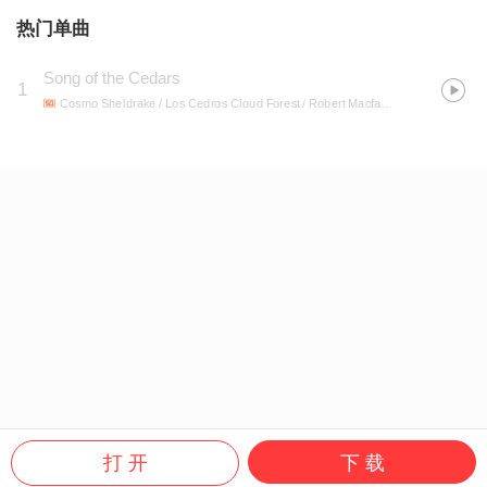
热门单曲
Song of the Cedars
1
Cosmo Sheldrake / Los Cedros Cloud Forest / Robert Macfarlane
- Song of the
打 开
下 载