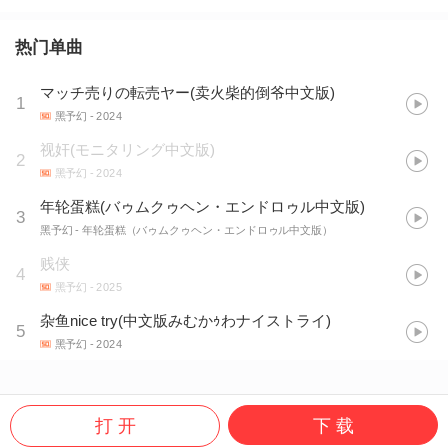
热门单曲
マッチ売りの転売ヤー(卖火柴的倒爷中文版)
1
黑予幻
- 2024
视奸(モニタリング中文版)
2
黑予幻
- 2024
年轮蛋糕(バゥムクゥヘン・エンドロゥル中文版)
3
黑予幻
- 年轮蛋糕（バゥムクゥヘン・エンドロゥル中文版）
贱侠
4
黑予幻
- 2025
杂鱼nice try(中文版みむかｩわナイストライ)
5
黑予幻
- 2024
打 开
下 载