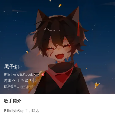
黑予幻
昵称：
修改昵称uook
关注
27
粉丝
3.1万
|
网易音乐人
作词
作曲
歌手简介
Bilibili知名up主，唱见