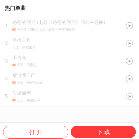
热门单曲
爸爸的假期
(
电影《爸爸的假期》同名主题曲
)
1
王诗龄 / KIMI / 天天 / 石头
- 爸爸的假期
幸福主角
2
天天
- 幸福主角
不肯忘
3
天天
- 不肯忘
放过我自己
4
天天
- 放过我自己
失温回声
5
天天
- 失温回声
打 开
下 载