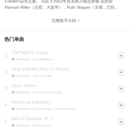
Folk和Pop等元素。 乐队于2002年在英格兰格拉斯顿 伯里由
Hannah Miller（主唱，大提琴），Ruth Skipper（主唱，巴松
管），Robert Skipper（后来的The Holloways ），Oliver
Austin（鼓，主唱）和Ted Dwane （贝司）组成。 目前的阵容是
完整歌手介绍
Hannah Miller，Oliver Austin，贝司手Jim Mortimore（ Gentle
Giant鼓手Malcolm Mortimore的儿子）和Raevennan
Husbandes（主唱，吉他）。
热门单曲
The Night Is Young
1
Moulettes
- Constellations
Sing Unto Me (Wax 22 Remix)
2
Moulettes
- Sing Unto Me
Uca's Dance
3
Moulettes
- The Bear's Revenge
Keep It as a Memory
4
Moulettes / Faye Houston
- Constellations
Bird of Paradise, Pt. II
5
Moulettes
- Preternatural