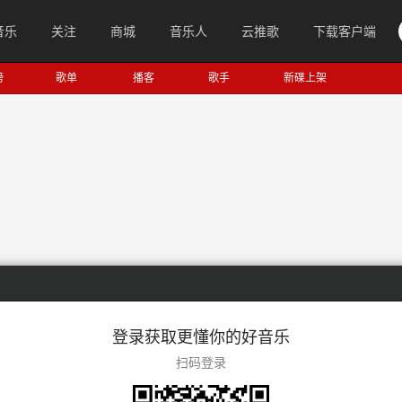
音乐
关注
商城
音乐人
云推歌
下载客户端
榜
歌单
播客
歌手
新碟上架
登录获取更懂你的好音乐
扫码登录