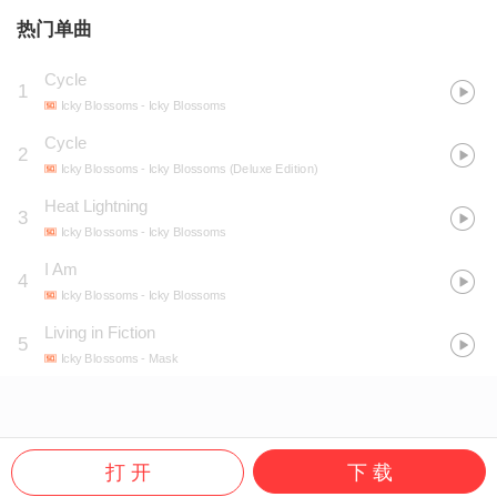
热门单曲
Cycle
1
Icky Blossoms
- Icky Blossoms
Cycle
2
Icky Blossoms
- Icky Blossoms (Deluxe Edition)
Heat Lightning
3
Icky Blossoms
- Icky Blossoms
I Am
4
Icky Blossoms
- Icky Blossoms
Living in Fiction
5
Icky Blossoms
- Mask
打 开
下 载