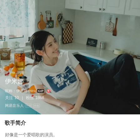
伊米娜
昵称：
伊米娜Imira
关注
10
粉丝
1868
|
网易音乐人
作词
作曲
歌手简介
好像是一个爱唱歌的演员。