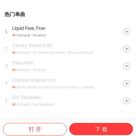
热门单曲
Liquid Feat. Fran
1
Format:B
- Restless
Chunky (Radio Edit)
2
Format:B
- Go Hard or Go Home - Ministry of Sound
Piano Man
3
Format:B
- Restless
Coltrane (original mix)
4
pleasurekraft / Format:B / Chris The Voice
- Coltrane
Der Samtfalter
5
Format:B
- Der Samtfalter
打 开
下 载