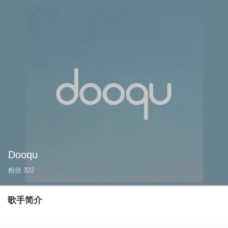
Dooqu
粉丝
322
歌手简介