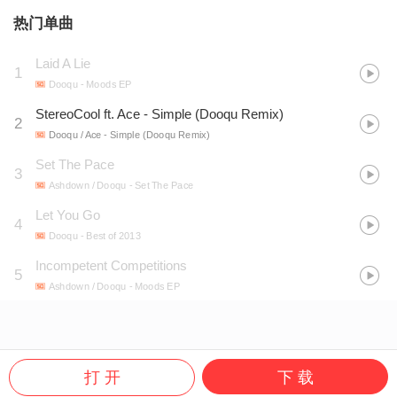
热门单曲
Laid A Lie
1
Dooqu
- Moods EP
StereoCool ft. Ace - Simple (Dooqu Remix)
2
Dooqu / Ace
- Simple (Dooqu Remix)
Set The Pace
3
Ashdown / Dooqu
- Set The Pace
Let You Go
4
Dooqu
- Best of 2013
Incompetent Competitions
5
Ashdown / Dooqu
- Moods EP
打 开
下 载