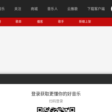
音乐
关注
商城
音乐人
云推歌
下载客户端
榜
歌单
播客
歌手
新碟上架
登录获取更懂你的好音乐
扫码登录