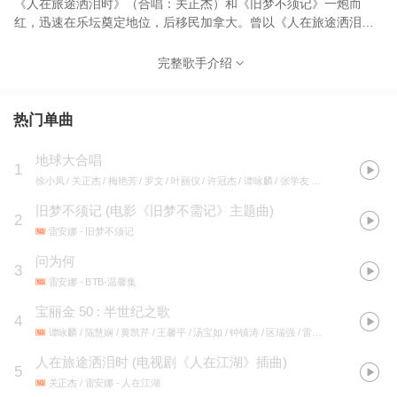
《人在旅途洒泪时》（合唱：关正杰）和《旧梦不须记》一炮而
红，迅速在乐坛奠定地位，后移民加拿大。曾以《人在旅途洒泪
时》（合唱：关正杰）《旧梦不须记》一炮而红，迅速在乐坛奠定
地位，后来的《彩云曲》、《痴情劫》和《停不了的爱》（合唱：
完整歌手介绍
彭健新）亦能保持声势，是八十年代前中期大受欢迎的女歌手。
1988年移民加拿大温哥华。现为歌唱老师。也是一名电视节目主
持。
热门单曲
地球大合唱
1
徐小凤 / 关正杰 / 梅艳芳 / 罗文 / 叶丽仪 / 许冠杰 / 谭咏麟 / 张学友 / 邝美云 / 吕方 / 林忆莲 / 陈洁灵 / 张国荣 / 林子祥 / 叶蒨文 / 钟镇涛 / 甄妮 / 陈百强 / 陈慧娴 / 卢冠廷 / 刘美君 / 文佩玲 / 夏韶声 / Raidas / 蔡国权 / 区瑞强 / 杜德伟 / 刘天兰 / 张德兰 / 蒋丽萍 / 太极乐队 / 陈美玲 / 李丽蕊 / 雷安娜 / 林志美 / 郭小霖 / 陈松伶 / 蔡枫华
旧梦不须记
(
电影《旧梦不需记》主题曲
)
2
雷安娜
- 旧梦不须记
问为何
3
雷安娜
- BTB-温馨集
宝丽金 50 : 半世纪之歌
4
谭咏麟 / 陈慧娴 / 黄凯芹 / 王馨平 / 汤宝如 / 钟镇涛 / 区瑞强 / 雷安娜 / 彭健新 / 露云娜
人在旅途洒泪时
(
电视剧《人在江湖》插曲
)
5
关正杰 / 雷安娜
- 人在江湖