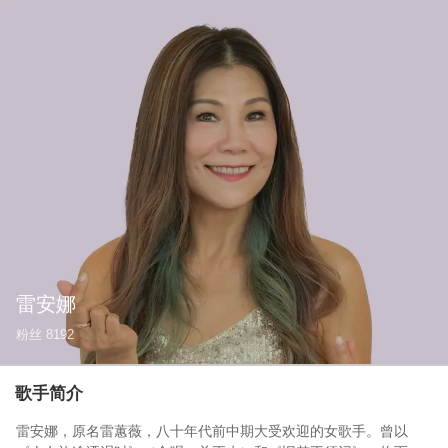
雷安娜
粉丝
8192
歌手简介
雷安娜，原名雷蕙薇，八十年代前中期大受欢迎的女歌手。曾以