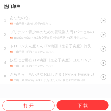
热门单曲
あなたの心に
1
中山千夏
- 嫌われ松子の歌たち
ブリテン：青少年のための管弦楽入門 (パーセルの主題による変奏曲とフーガ) ご案内
2
Zdeněk Košler / 東京都交響楽団 / 中山千夏
- 特選! 子供のためのオーケストラ入門 & ポップス・コンサート
ドロロンえん魔くん
(
TV动画《鬼公子炎魔》片头曲 / TVアニメ「ドロロンえん魔くん」OPテーマ
3
中山千夏
- 昭和アニメオムニバス
妖怪にご用心
(
TV动画《鬼公子炎魔》ED1 / TVアニメ「ドロロンえん魔くん」ED1テーマ
4
中山千夏
- 昭和アニメオムニバス
きらきら ちいさなおほしさま
(
Twinkle Twinkle Little Star(Japanese)
5
中山千夏 / Bonny Jacks
- たなばた 7月7日(七夕の節句)～節句や行事に聞きたい音楽まとめ♪～
打 开
下 载