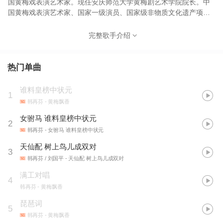
国黄梅戏表演艺术家。现任安庆师范大学黄梅剧艺术学院院长。中
国黄梅戏表演艺术家、国家一级演员、国家级非物质文化遗产项目
代表性传承人，享受国务院“政府特殊津贴”。
完整歌手介绍
热门单曲
谁料皇榜中状元
1
韩再芬
- 黄梅飘香
女驸马 谁料皇榜中状元
2
韩再芬
- 女驸马 谁料皇榜中状元
天仙配 树上鸟儿成双对
3
韩再芬 / 刘国平
- 天仙配 树上鸟儿成双对
满工对唱
4
韩再芬
- 黄梅飘香
琵琶词
5
韩再芬
- 黄梅飘香