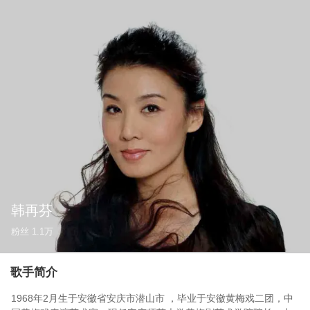
韩再芬
粉丝
1.1万
歌手简介
1968年2月生于安徽省安庆市潜山市 ，毕业于安徽黄梅戏二团，中