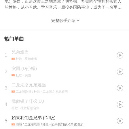
地）陕西，正是这帝王之地造就了他坚强、坚韧的个性和朴实近人
的性格，从小习武、学习音乐，后投身国防事业，成为了一名军
人，五年的从军历程更是造就了他歌声里的那份霸气和情感，离开
部队后只身一人扎在北京这座城市，带着军人的那份执着和坚强，
完整歌手介绍
几年的时间在北京从事过各种工作，由于对梦想的执着最终在音乐
领域拥有了不凡的收获，在圈内一向好人缘的他更是获得众多粉丝
的追捧，有着深厚的演唱功底，和自己独特的嗓音，让人过耳不
热门单曲
忘。
兄弟难当
1
杜歌
- 兄弟难当
突围 (Dj小帽)
2
杜歌
- 突围
二龙湖之兄弟难当
3
二龙湖浩哥 / 杜歌
- 二龙湖之兄弟难当
我做错了什么 DJ
4
杜歌
- 杜歌原创合集
如果我们是兄弟 (DJ版)
5
包池 / 二龙湖浩哥 / 杜歌
- 如果我们是兄弟 (DJ版)