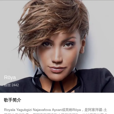
Röya
粉丝
2442
歌手简介
Royala Yagubgizi Najavafova Ayxan或简称Röya，是阿塞拜疆-土