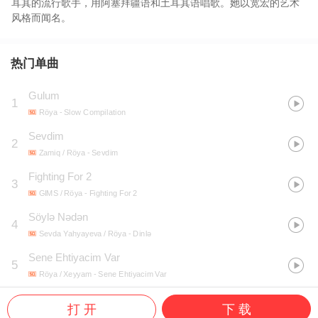
耳其的流行歌手，用阿塞拜疆语和土耳其语唱歌。她以宽宏的艺术
风格而闻名。
热门单曲
Gulum
1
Röya
- Slow Compilation
Sevdim
2
Zamiq / Röya
- Sevdim
Fighting For 2
3
GIMS / Röya
- Fighting For 2
Söylə Nədən
4
Sevda Yahyayeva / Röya
- Dinlə
Sene Ehtiyacim Var
5
Röya / Xeyyam
- Sene Ehtiyacim Var
打 开
下 载