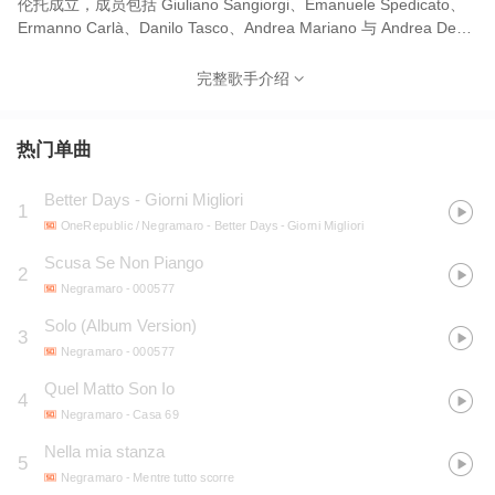
伦托成立，成员包括 Giuliano Sangiorgi、Emanuele Spedicato、
Ermanno Carlà、Danilo Tasco、Andrea Mariano 与 Andrea De
Rocco。他们选择乐队名源自家乡著名葡萄酒品种 “Negroamaro”，
以致敬故乡文化。2003 年，乐队以同名专辑 Negramaro 出道，
完整歌手介绍
2004 年通过专辑 000577 使音乐风格变得更为流行摇滚，开始被更
广泛听众接受。2005 年凭借专辑 Mentre tutto scorre 中歌曲如
《Nuvole e lenzuola》《Estate》等获得突破，在意大利流行乐坛
热门单曲
站稳脚跟。 Negramaro 乐队以融合流行与摇滚、深情抒情与社会感
知见长，歌词常带有情感与矛盾的张力，现场演出极具震撼力。他
Better Days - Giorni Migliori
1
们也是意大利少数能在米兰圣西罗球场等大型场馆演出的本土乐队
OneRepublic / Negramaro
- Better Days - Giorni Migliori
之一，成就非凡。2024 年，他们以单曲《Ricominciamo tutto》和
新专辑 FREE LOVE 再次回归公众视野。
Scusa Se Non Piango
2
Negramaro
- 000577
Solo (Album Version)
3
Negramaro
- 000577
Quel Matto Son Io
4
Negramaro
- Casa 69
Nella mia stanza
5
Negramaro
- Mentre tutto scorre