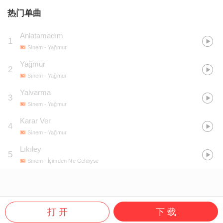
热门单曲
Anlatamadım
1
Sinem
- Yağmur
Yağmur
2
Sinem
- Yağmur
Yalvarma
3
Sinem
- Yağmur
Karar Ver
4
Sinem
- Yağmur
Lıkıley
5
Sinem
- İçimden Ne Geldiyse
打 开
下 载