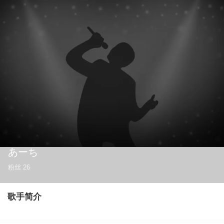
あーち
粉丝
26
歌手简介