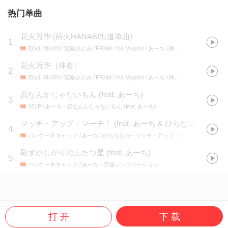
热门单曲
花火万华
(
莳火HANABI出道单曲
)
1
莳火HANABI / 宮原ひとみ / FRAM / Yui Mugino / あーち / 网易阴阳师手游
- 花火
花火万华（伴奏）
2
莳火HANABI / 宮原ひとみ / FRAM / Yui Mugino / あーち / 网易阴阳师手游
- 花火
恋なんかじゃないもん (feat. あーち)
3
161P / あーち
- 恋なんかじゃないもん (feat. あーち)
マッチ・アップ・マーチ！ (feat. あーち & ひらななか)
4
パンケーキキャッツ / あーち / ひらななか
- マッチ・アップ・マーチ！
恥ずかしがりのふたつ星 (feat. あーち)
5
パンケーキキャッツ / あーち
- 空論シンコペーション
打 开
下 载