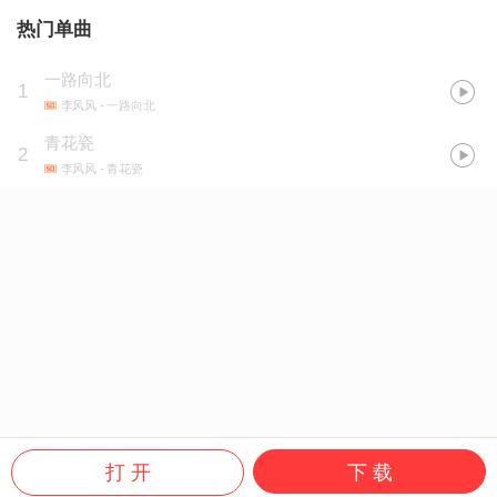
热门单曲
一路向北
1
李风风
- 一路向北
青花瓷
2
李风风
- 青花瓷
打 开
下 载