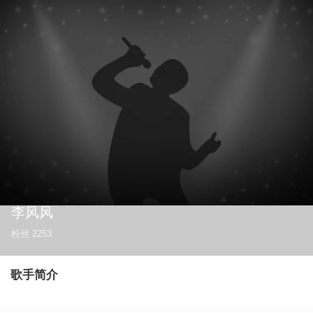
李风风
粉丝
2253
歌手简介