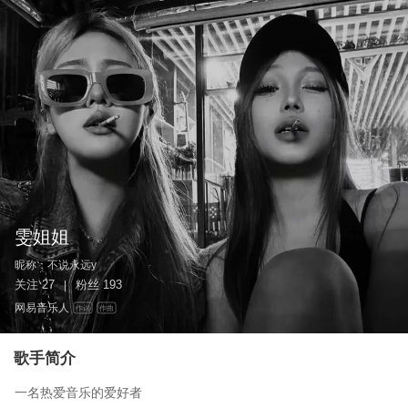
雯姐姐
昵称：
不说永远y
关注
27
粉丝
193
|
网易音乐人
作词
作曲
歌手简介
一名热爱音乐的爱好者