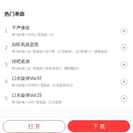
热门单曲
干声修改
1
DjA俊 / DJAy / 雯姐姐
- yJ
别听风就是雨
2
DjA俊 / yy / 雯姐姐 / Dj小希（口水旋律） / DJ半脑 / 7
- 硬曲旋律
掉吧老弟
3
DjA俊 / yy / 雯姐姐 / 若有清净心
- 脚踩魔怔b
口水旋律Vol.97
4
DjA俊 / DJ亨利 / 雯姐姐
- 口水旋律Vol.2
口水旋律Vol.15
5
DjA俊 / 小何 / 雯姐姐
- 口水旋律
打 开
下 载