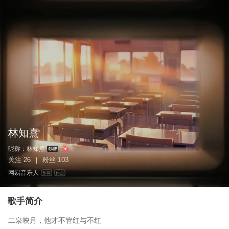
林知熹
昵称：
林知熹
关注
26
粉丝
103
|
网易音乐人
作词
作曲
歌手简介
二泉映月，他才不管红与不红