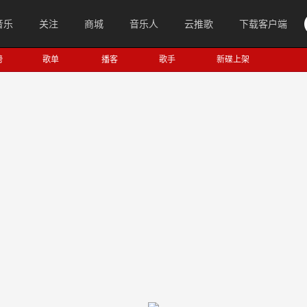
音乐
关注
商城
音乐人
云推歌
下载客户端
榜
歌单
播客
歌手
新碟上架