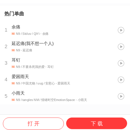
热门单曲
余痛
1
N9 / Skiluv / QiYi
- 余痛
延迟痛(我不想一个人)
2
N9
- 延迟痛
耳钉
3
N9 / 不要杀死我的爱
- 耳钉
爱困雨天
4
N9 / 中国尤物 / uug / 安慰心
- 爱困雨天
小雨天
5
N9 / tangles NM / 情绪时空EmotionSpace
- 小雨天
打 开
下 载