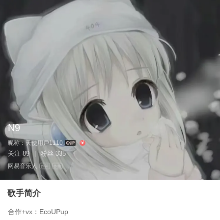
N9
昵称：
天使用戶1110
关注
89
粉丝
335
|
网易音乐人
作词
作曲
歌手简介
合作+vx：EcoUPup