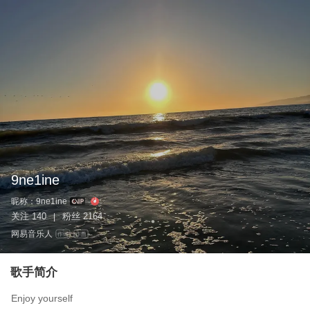
9ne1ine
昵称：
9ne1ine
关注
140
粉丝
2164
|
网易音乐人
作词
作曲
歌手简介
Enjoy yourself