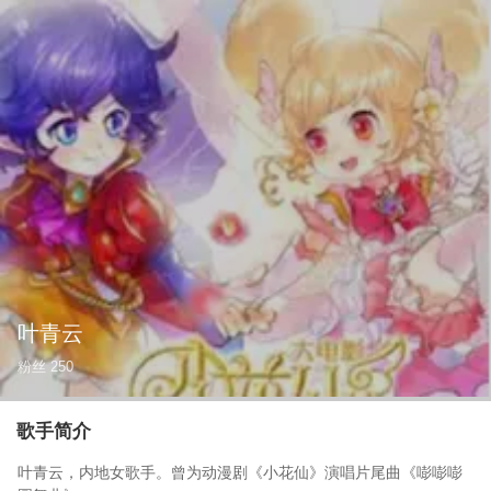
叶青云
粉丝
250
歌手简介
叶青云，内地女歌手。曾为动漫剧《小花仙》演唱片尾曲《嘭嘭嘭