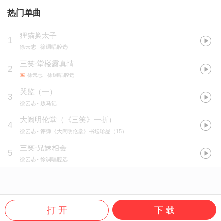
热门单曲
狸猫换太子
1
徐云志
- 徐调唱腔选
三笑·堂楼露真情
2
徐云志
- 徐调唱腔选
哭监（一）
3
徐云志
- 贩马记
大闹明伦堂（《三笑》一折）
4
徐云志
- 评弹《大闹明伦堂》书坛珍品（15）
三笑·兄妹相会
5
徐云志
- 徐调唱腔选
打 开
下 载