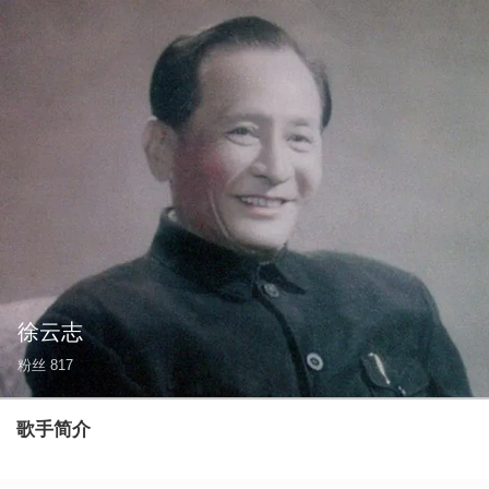
徐云志
粉丝
817
歌手简介