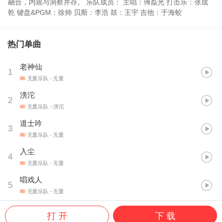
融合，内观与洞察并存。 乐队成员： 主唱：傅磊光 打击乐：张成
乾 键盘&PGM：徐帅 贝斯：李浩 鼓：王宇 吉他：于海蛟
热门单曲
老神仙
1
无量乐队
- 无量
滂沱
2
无量乐队
- 滂沱
道士吟
3
无量乐队
- 无量
入尘
4
无量乐队
- 无量
唱戏人
5
无量乐队
- 无量
打 开
下 载