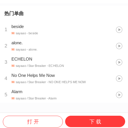
热门单曲
beside
1
sayaao
- beside
alone.
2
sayaao
- alone.
ECHELON
3
sayaao / Star Breaker
- ECHELON
No One Helps Me Now
4
sayaao / Star Breaker
- NO ONE HELPS ME NOW
Alarm
5
sayaao / Star Breaker
- Alarm
打 开
下 载