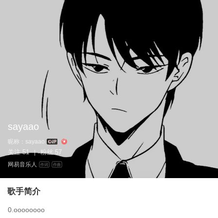
sayaao
昵称：
sayaao
关注
51
粉丝
57
|
网易音乐人
作词
作曲
歌手简介
0.oooooooo