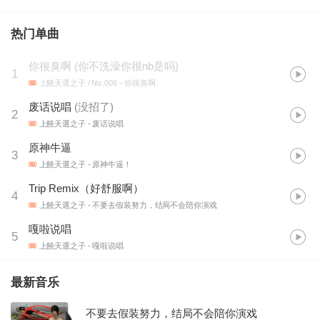
热门单曲
你很臭啊
(
你不洗澡你很nb是吗
)
1
上饒天選之子 / No.006
- 你很臭啊
废话说唱
(
没招了
)
2
上饒天選之子
- 废话说唱
原神牛逼
3
上饒天選之子
- 原神牛逼！
Trip Remix（好舒服啊）
4
上饒天選之子
- 不要去假装努力，结局不会陪你演戏
嘎啦说唱
5
上饒天選之子
- 嘎啦说唱
最新音乐
不要去假装努力，结局不会陪你演戏