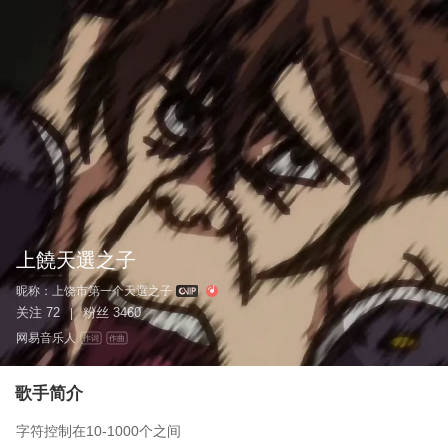
上饒天選之子
昵称：
上饶市第一个天選之子
关注
72
粉丝
3460
|
网易音乐人
作词
作曲
歌手简介
字符控制在10-1000个之间