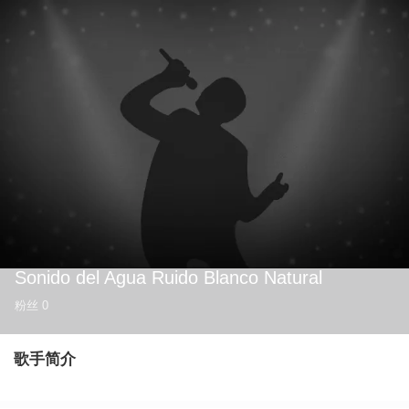
Sonido del Agua Ruido Blanco Natural
粉丝
0
歌手简介