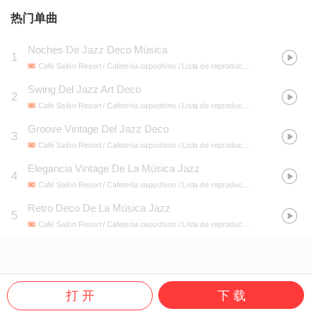
热门单曲
Noches De Jazz Deco Música
1
Café Salón Resort / Cafetería capuchino / Lista de reproducción de la cafetería
-
Swing Del Jazz Art Deco
2
Café Salón Resort / Cafetería capuchino / Lista de reproducción de la cafetería
-
Groove Vintage Del Jazz Deco
3
Café Salón Resort / Cafetería capuchino / Lista de reproducción de la cafetería
-
Elegancia Vintage De La Música Jazz
4
Café Salón Resort / Cafetería capuchino / Lista de reproducción de la cafetería
-
Retro Deco De La Música Jazz
5
Café Salón Resort / Cafetería capuchino / Lista de reproducción de la cafetería
-
打 开
下 载