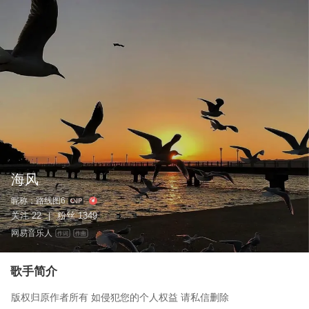
海风
昵称：
路线图6
关注
22
粉丝
1349
|
网易音乐人
作词
作曲
歌手简介
版权归原作者所有 如侵犯您的个人权益 请私信删除