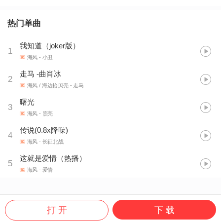
热门单曲
我知道（joker版）
1
海风
- 小丑
走马 -曲肖冰
2
海风 / 海边拾贝壳
- 走马
曙光
3
海风
- 照亮
传说(0.8x降噪)
4
海风
- 长征北战
这就是爱情（热播）
5
海风
- 爱情
打 开
下 载