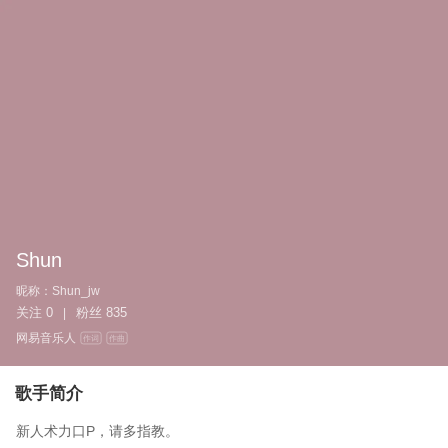
Shun
昵称：
Shun_jw
关注
0
粉丝
835
|
网易音乐人
作词
作曲
歌手简介
新人术力口P，请多指教。