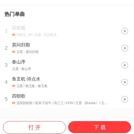
热门单曲
叹郁孤
1
羽先生_89 / 玉霜
- 万点星光
莫问归期
2
玉霜
- 莫问归期
春山序
3
玉霜
- 春山序
鱼玄机·诗点水
4
玉霜 / 漱玉集
- 漱玉集
四朝歌
5
流浪的蛙蛙 / 笛呆子囚牛 / 高三三 / HITA / 王晋（Braska） / 玉霜 / 唐宋 / 兰音Reine / 阿靡 / 漱玉集
打 开
下 载