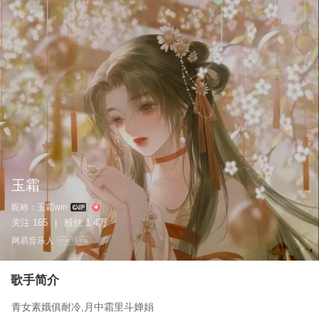
玉霜
昵称：
玉霜win
关注
165
粉丝
1.4万
|
网易音乐人
作词
作曲
歌手简介
青女素娥俱耐冷,月中霜里斗婵娟