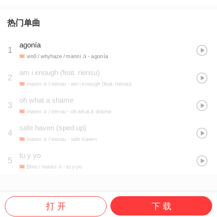
热门单曲
agonía
1
vin0 / whyhaze / manni ✰
- agonía
am i enough (feat. riensu)
2
manni ✰ / riensu
- am i enough (feat. riensu)
oh what a shame
3
manni ✰ / riensu
- oh what a shame
safe haven (sped up)
4
manni ✰ / riensu
- safe haven
tu y yo
5
Bino / manni ✰
- tu y yo
打 开
下 载