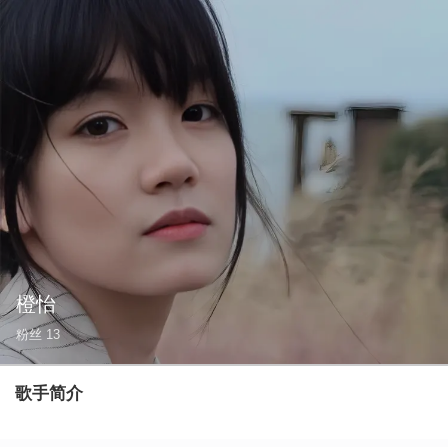
橙怡
粉丝
13
歌手简介