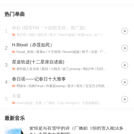
热门单曲
奔赴
(
猫耳FM「十刻想见你」推广曲
)
1
黄共鸣 / 海里 / 墨应玮 / 童夕 / Noemi妮妮 / 米团maru / 金一 / 果喵Kanya / 月知 / 谈涂 / Laeti欣欣 / 裴昀
H.Blood（赤莲如死）
2
Fesall_秋秋 / 慕慕w / 十方煜煜 / Noemi妮妮 / 柑子 / 乐意
- 广播剧《百万up学神天天演我》主题曲
星途轨迹(十二星座自述曲)
3
都市丽人音乐组 / 庭梧 / 小阔乐 / 妖三yosong / 萌比Yfh / 纪归寒 / Noemi妮妮 / 贰鸭 / 山药 / 店长 / 橙汁久久c100 / Nigel / 佩礼Lynnia
春日谣——记春日十大雅事
4
野猫伞 / 扶摇Freya / 炸酱面zzang / 童夕 / 有玖 / 宝宝巴士司机 / 汉瑶 / 药迟luriki / Noemi妮妮 / 海里
失重
5
Noemi妮妮
- 失重（广播剧《City of Angles》主题曲翻唱）
最新音乐
爱你是写在雪中的诗（广播剧《你的雪人能活多