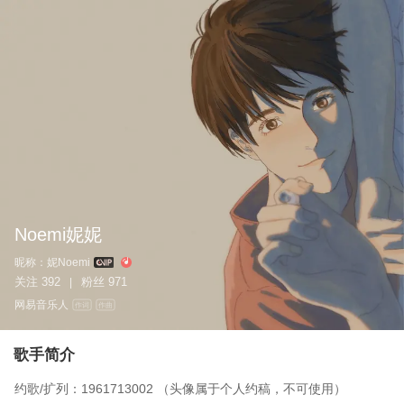
Noemi妮妮
昵称：
妮Noemi
关注
392
粉丝
971
|
网易音乐人
作词
作曲
歌手简介
约歌/扩列：1961713002 （头像属于个人约稿，不可使用）