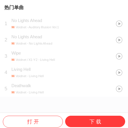
热门单曲
No Lights Ahead
1
Voidnet
- Auditory Illusion Vol.1
No Lights Ahead
2
Voidnet
- No Lights Ahead
Wipe
3
Voidnet / X1-Y2
- Living Hell
Living Hell
4
Voidnet
- Living Hell
Deathwalk
5
Voidnet
- Living Hell
打 开
下 载