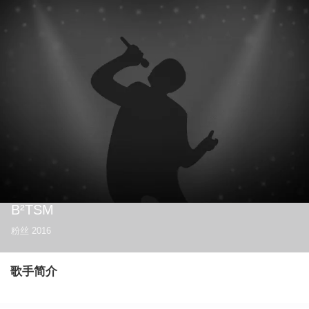
B²TSM
粉丝
2016
歌手简介