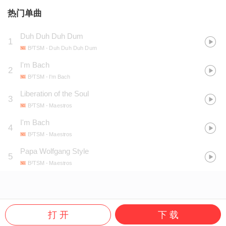
热门单曲
Duh Duh Duh Dum
1
B²TSM
- Duh Duh Duh Dum
I'm Bach
2
B²TSM
- I'm Bach
Liberation of the Soul
3
B²TSM
- Maestros
I'm Bach
4
B²TSM
- Maestros
Papa Wolfgang Style
5
B²TSM
- Maestros
打 开
下 载