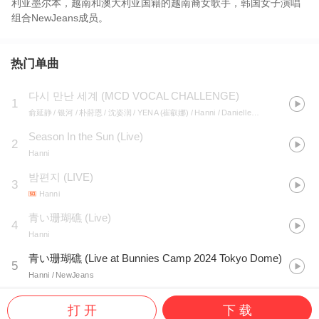
利亚墨尔本，越南和澳大利亚国籍的越南裔女歌手，韩国女子演唱
组合NewJeans成员。
热门单曲
다시 만난 세계 (MCD VOCAL CHALLENGE)
1
俞延静 / 银河 / 朴莳恩 / 沈姿润 / YENA (崔叡娜) / Hanni / Danielle / 曺薇娟
Season In the Sun (Live)
2
Hanni
밤편지 (LIVE)
3
Hanni
青い珊瑚礁 (Live)
4
Hanni
青い珊瑚礁 (Live at Bunnies Camp 2024 Tokyo Dome)
5
Hanni / NewJeans
打 开
下 载