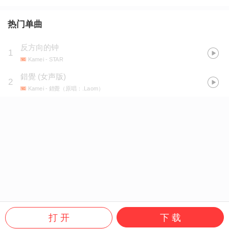
热门单曲
反方向的钟
1
Kamei
- STAR
錯覺 (女声版)
2
Kamei
- 錯覺（原唱：.Laom）
打 开
下 载