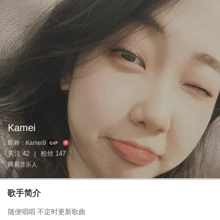
Kamei
昵称：
Kamei9
关注
42
粉丝
147
|
网易音乐人
歌手简介
随便唱唱 不定时更新歌曲