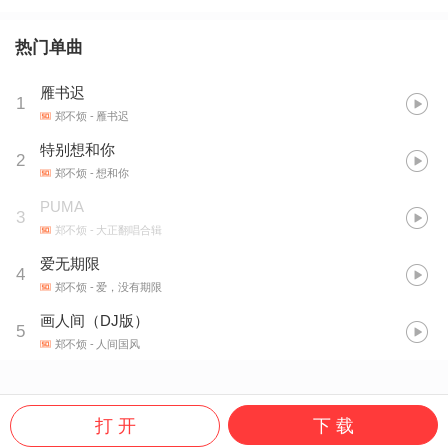
热门单曲
雁书迟
1
郑不烦
- 雁书迟
特别想和你
2
郑不烦
- 想和你
PUMA
3
郑不烦
- 大正翻唱合辑
爱无期限
4
郑不烦
- 爱，没有期限
画人间（DJ版）
5
郑不烦
- 人间国风
打 开
下 载