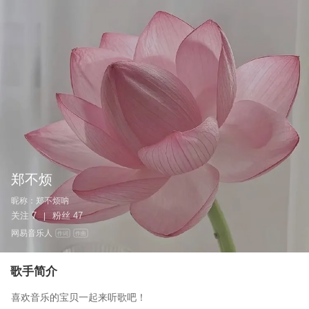
郑不烦
昵称：
郑不烦呐
关注
7
粉丝
47
|
网易音乐人
作词
作曲
歌手简介
喜欢音乐的宝贝一起来听歌吧！