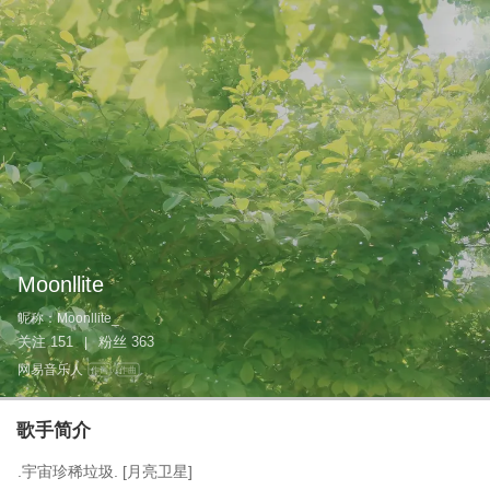
Moonllite
昵称：
Moonllite_
关注
151
粉丝
363
|
网易音乐人
作词
作曲
歌手简介
.宇宙珍稀垃圾. [月亮卫星]