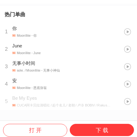
热门单曲
你
1
Moonllite
- 你
June
2
Moonllite
- June
无事小时间
3
sole. / Moonllite
- 无事小神仙
安
4
Moonllite
- 恩底弥翁
Be My Eyes
5
CUCA阿卡贝拉清唱社 / 起个名儿 / 老朝 / 卢泠 BOBIV / Rakusama / Moonllite / 邓浩霆 / Riddle人声谜团
打 开
下 载